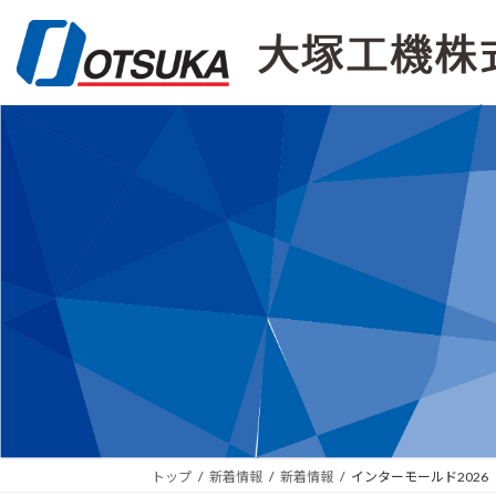
コ
ナ
ン
ビ
テ
ゲ
ン
ー
ツ
シ
へ
ョ
ス
ン
キ
に
ッ
移
プ
動
トップ
新着情報
新着情報
インターモールド202