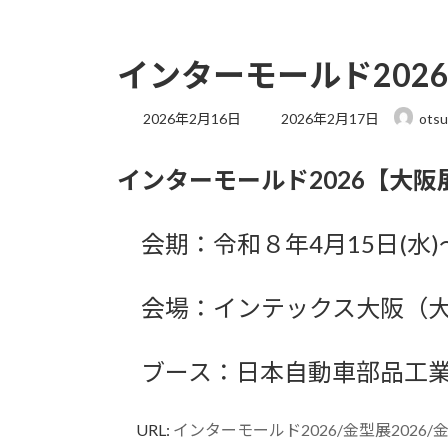
インターモールド202
最
2026年2月16日
2026年2月17日
otsu
終
更
インターモールド2026【大
新
日
時
:
会期：令和８年4月15日(水)
会場：インテックス大阪（大阪市
ブース：日本自動車部品工業会(
URL:
インターモールド2026/金型展2026/