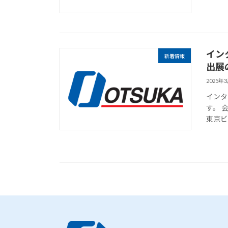
イン
新着情報
出展
2025年
インタ
す。 会
東京ビ