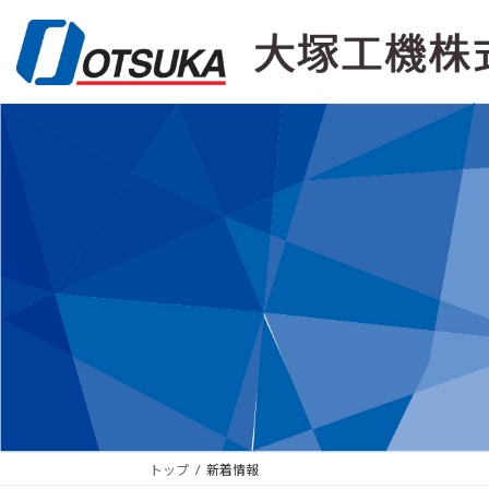
コ
ナ
ン
ビ
テ
ゲ
ン
ー
ツ
シ
へ
ョ
ス
ン
キ
に
ッ
移
プ
動
トップ
新着情報